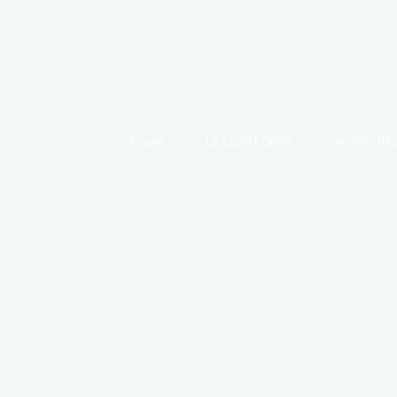
Aller
au
contenu
CLUB COBRA BOW
LE BOWLING UN SPORT, UNE
Accueil
LE CLUB COBRA
ACTUALITÉ