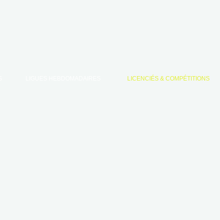
LING ANGERS
 PASSION
S
LIGUES HEBDOMADAIRES
LICENCIÉS & COMPÉTITIONS